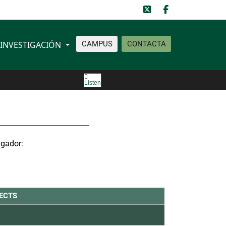
INVESTIGACIÓN
CAMPUS
CONTACTA
versidad a distancia UNED
Listen
igador:
ECTS