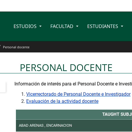
ESTUDIOS
FACULTAD
ESTUDIANTES
tad de derecho de la Uni
Personal docente
PERSONAL DOCENTE
Información de interés para el Personal Docente e Invest
Vicerrectorado de Personal Docente e Investigador
Evaluación de la actividad docente
TAUGHT SUBJ
ABAD ARENAS , ENCARNACION