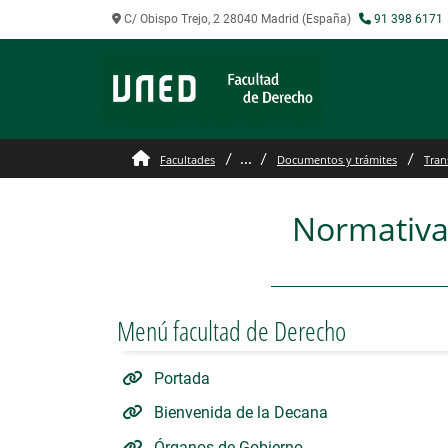
C/ Obispo Trejo, 2 28040 Madrid (España)
91 398 6171
Normativa, Actas de Jun
...
Facultades
Documentos y trámites
Tran
Normativa,
Menú facultad de Derecho
Portada
Bienvenida de la Decana
Órganos de Gobierno