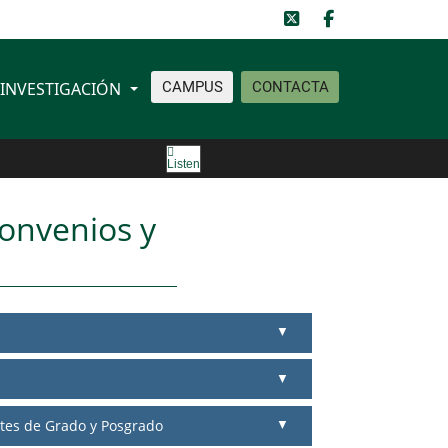
INVESTIGACIÓN
CAMPUS
CONTACTA
os
Listen
Convenios y
ntes de Grado y Posgrado