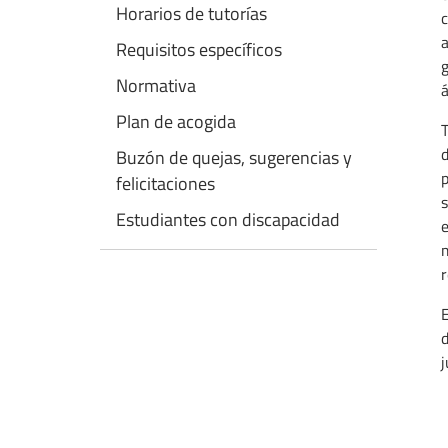
Horarios de tutorías
c
a
Requisitos específicos
g
Normativa
á
Plan de acogida
T
d
Buzón de quejas, sugerencias y
p
felicitaciones
s
Estudiantes con discapacidad
m
r
E
d
j