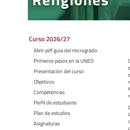
Curso 2026/27
Abrir pdf guia del microgrado
Primeros pasos en la UNED
D
d
Presentación del curso
d
Objetivos
m
f
Competencias
m
Perfil de estudiante
D
Plan de estudios
l
c
Asignaturas
c