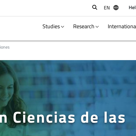
Hel
EN
Buscar
Studies
Research
Internation
giones
n Ciencias de las