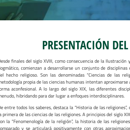
PRESENTACIÓN DEL
esde finales del siglo XVIII, como consecuencia de la Ilustración
ogmático, comienzan a desarrollarse un conjunto de disciplinas 
el hecho religioso. Son las denominadas “Ciencias de las rel
etodología propia de las ciencias humanas intentan aproximarse a
orma aconfesional. A lo largo del siglo XIX, las diferentes disci
enudo, hibridando para dar lugar a enfoques interdisciplinares.
e entre todos los saberes, destaca la “Historia de las religiones”
a primera de las ciencias de las religiones. A principios del siglo X
on la “Fenomenología de la religión”, la historia de las religione
omparado y se articulará positivamente con otras aproximacio