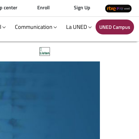
p center
Enroll
Sign Up
al
Communication
La UNED
UNED Campus
Listen