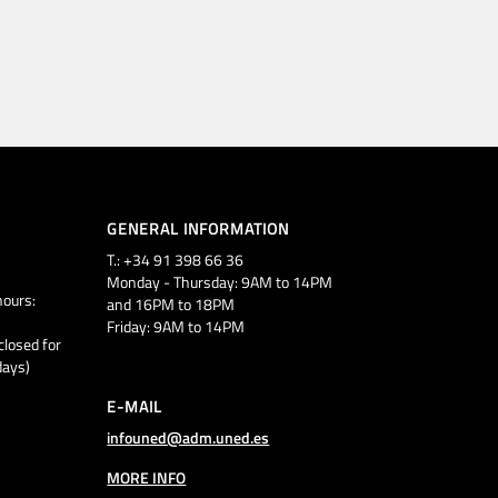
GENERAL INFORMATION
T.: +34 91 398 66 36
Monday - Thursday: 9AM to 14PM
ours:
and 16PM to 18PM
Friday: 9AM to 14PM
closed for
days)
E-MAIL
infouned@adm.uned.es
MORE INFO