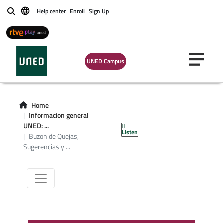
Help center
Enroll
Sign Up
Buscar
Buzón de Quejas,
UNED Campus
Sugerencias y
Felicitaciones de
Home
información
Informacion general
UNED: ...
Listen
general
Buzon de Quejas,
Sugerencias y ...