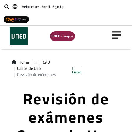
Help center
Enroll
Sign Up
Buscar
UNED Campus
Home
...
CAU
Casos de Uso
Listen
Revisión de exámenes
Revisión de
exámenes