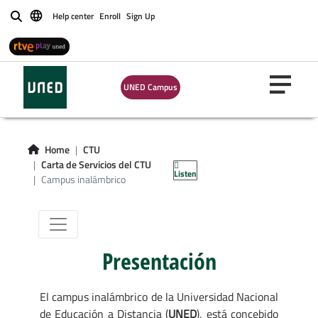
Help center
Enroll
Sign Up
Buscar
UNED Campus
Campus
Home
CTU
inalámbrico
Carta de Servicios del CTU
Listen
Campus inalámbrico
Presentación
El campus inalámbrico de la Universidad Nacional
de Educación a Distancia (
UNED
), está concebido