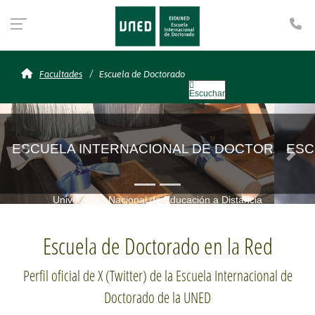
Te
Escuela de Doctorado
Facultades
Escuela de Doctorado
Escuchar
ESCUELA INTERNACIONAL DE DOCTORADO
Destacado anterior
Sigu
Oferta de programas de Doctorado
Escuela de Doctorado en la Red
PROGRAMAS
Perfil oficial de X (Twitter) de la Escuela Internacional de
Doctorado de la UNED