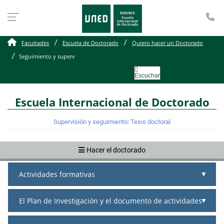
Te
Seguimiento y supervisión
Facultades
Escuela de Doctorado
Quiero hacer un Doctorado
Seguimiento y superv
Escuchar
Escuela Internacional de Doctorado
Supervisión y seguimiento: Tesis doctoral
Hacer el doctorado
Actividades formativas
El Plan de Investigación y el documento de actividades