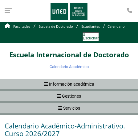
Te
Calendario académico
Facultades
Escuela de Doctorado
Estudiantes
Calendario
Escuchar
Escuela Internacional de Doctorado
Calendario Académico
Información académica
Gestiones
Servicios
Calendario Académico-Administrativo.
Curso 2026/2027