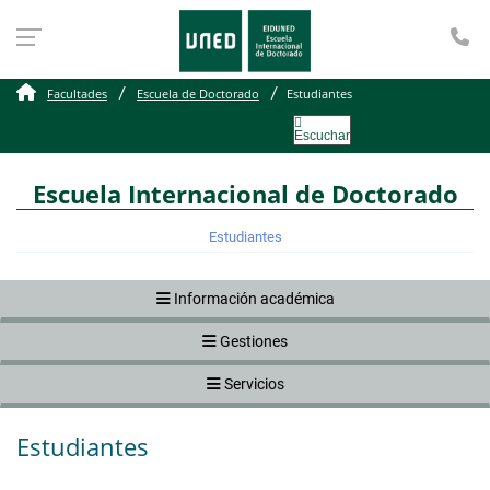
Te
Estudiantes
Facultades
Escuela de Doctorado
Estudiantes
Escuchar
Escuela Internacional de Doctorado
Estudiantes
Información académica
Gestiones
Servicios
Estudiantes