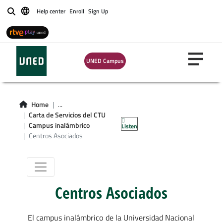
Help center
Enroll
Sign Up
Buscar
UNED Campus
Centros
Home
...
Carta de Servicios del CTU
Asociados
Campus inalámbrico
Listen
Centros Asociados
Centros Asociados
El campus inalámbrico de la Universidad Nacional