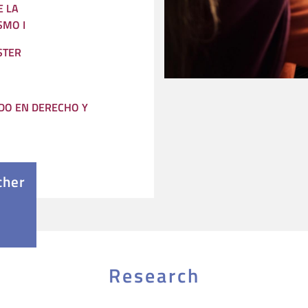
E LA
SMO I
STER
O EN DERECHO Y
cher
Research