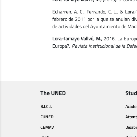
Echarren, A. C., Ferrando, C. L., &
Lora-
febrero de 2011 por la que se anulan div
de actividades del Ayuntamiento de Mad
Lora-Tamayo Vallvé, M.,
2016, La Europe
Europa?,
Revista Institucional de la Defe
The UNED
Stud
B.I.C.I.
Acade
FUNED
Attent
CEMAV
Disabi