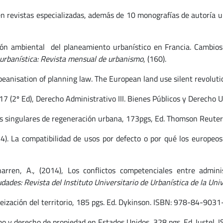
 en revistas especializadas, además de 10 monografías de autoría u
ión ambiental del planeamiento urbanístico en Francia. Cambios 
 urbanística: Revista mensual de urbanismo
, (160).
peanisation of planning law. The European land use silent revolut
7 (2º Ed), Derecho Administrativo III. Bienes Públicos y Derecho U
os singulares de regeneración urbana, 173pgs, Ed. Thomson Reut
14). La compatibilidad de usos por defecto o por qué los europeo
ren, A., (2014), Los conflictos competenciales entre admini
udades: Revista del Instituto Universitario de Urbanística de la Uni
eización del territorio, 185 pgs. Ed. Dykinson. ISBN: 978-84-903
o y derecho de propiedad en Estados Unidos, 328 pgs. Ed. Iustel.