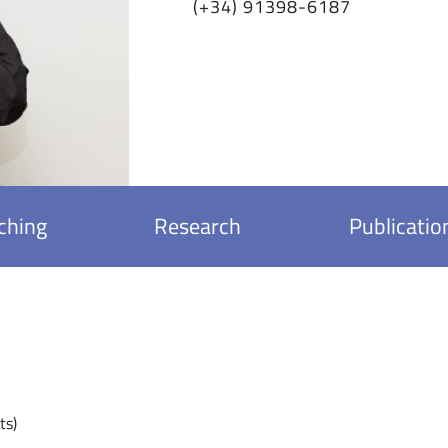
(+34) 91398-6187
ching
Research
Publicatio
ts)