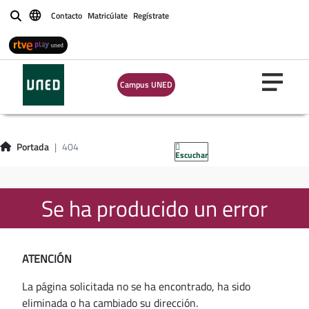
Contacto
Matricúlate
Regístrate
Buscar
Campus UNED
Portada
404
Escuchar
Se ha producido un error
ATENCIÓN
La página solicitada no se ha encontrado, ha sido
eliminada o ha cambiado su dirección.