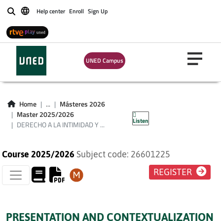
Help center
Enroll
Sign Up
Buscar
DERECHO A LA
INTIMIDAD Y
UNED Campus
PROTECCIÓN DE
LOS DATOS
Home
...
Másteres 2026
BIOSANITARIOS
Master 2025/2026
Listen
DERECHO A LA INTIMIDAD Y ...
Course 2025/2026
Subject code: 26601225
REGISTER
PRESENTATION AND CONTEXTUALIZATION