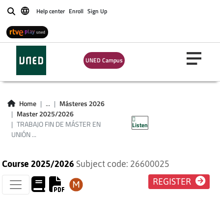
Help center
Enroll
Sign Up
Buscar
TRABAJO FIN DE
UNED Campus
MÁSTER EN UNIÓN
EUROPEA (PLAN DE
Home
...
Másteres 2026
Master 2025/2026
ESTUDIOS 2013)
TRABAJO FIN DE MÁSTER EN
Listen
UNIÓN ...
Course 2025/2026
Subject code: 26600025
REGISTER