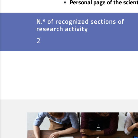
Personal page of the scient
N.º of recognized sections of
research activity
2