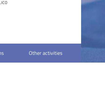
LICO
ns
Other activities