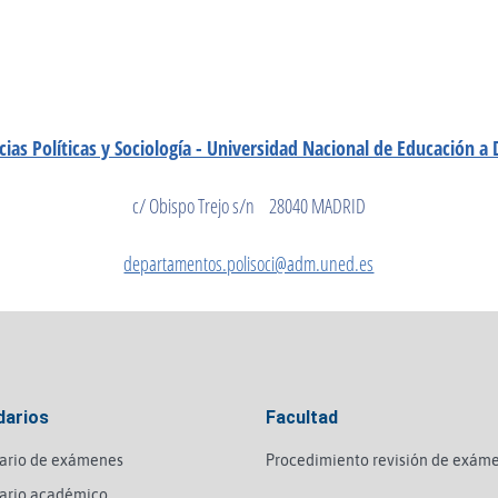
cias Políticas y Sociología - Universidad Nacional de Educación a
c/ Obispo Trejo s/n 28040 MADRID
departamentos.polisoci@adm.uned.es
darios
Facultad
ario de exámenes
Procedimiento revisión de exám
ario académico