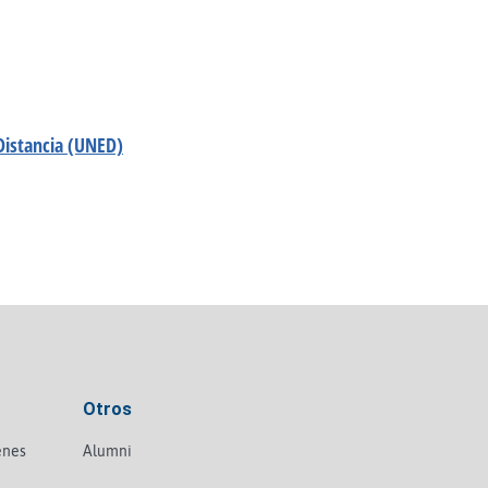
 Distancia (UNED)
Otros
enes
Alumni