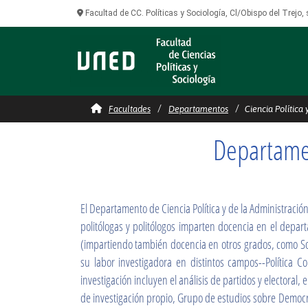
Facultad de CC. Políticas y Sociología, Cl/Obispo del Trejo
Ciencia Política y de la 
Facultades
Departamentos
Ciencia Política y
Departamen
El Departamento de Ciencia Política y de la Administración
politólogas y politólogos imparten docencia en el depar
(impartiendo también docencia en otros grados, como Soci
su labor investigadora en distintos campos--Política 
investigación incluyen el análisis de partidos y elector
de investigación propio, Grupo de estudios sobre Democra