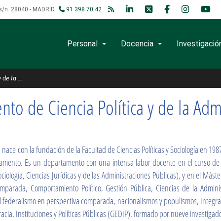
, s/n. 28040 - MADRID
91 398 70 42
Personal
Docencia
Investigació
Administración
 de la ...
to de Ciencia Política y de la Adm
 nace con la fundación de la Facultad de Ciencias Políticas y Sociología en 198
tamento. Es un departamento con una intensa labor docente en el curso de a
ología, Ciencias Jurídicas y de las Administraciones Públicas), y en el Máster
Comparada, Comportamiento Político, Gestión Pública, Ciencias de la Admin
al, el federalismo en perspectiva comparada, nacionalismos y populismos, Integ
cia, Instituciones y Políticas Públicas (GEDIP), formado por nueve investigado