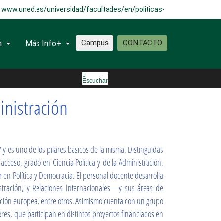
www.uned.es/universidad/facultades/en/politicas-
sociologia.html
Campus
CONTACTO
n
Más Info+
Escuchar
inistración
7 y es uno de los pilares básicos de la misma. Distinguidas
cceso, grado en Ciencia Política y de la Administración,
 en Política y Democracia. El personal docente desarrolla
istración, y Relaciones Internacionales—y sus áreas de
ración europea, entre otros. Asimismo cuenta con un grupo
res, que participan en distintos proyectos financiados en