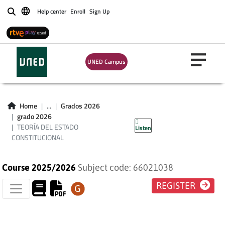
Help center
Enroll
Sign Up
Buscar
UNED Campus
TEORÍA DEL ESTADO
Home
...
Grados 2026
grado 2026
CONSTITUCIONAL
TEORÍA DEL ESTADO
Listen
CONSTITUCIONAL
Course 2025/2026
Subject code: 66021038
REGISTER