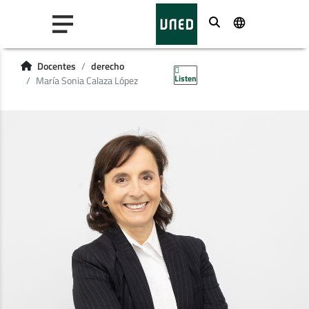
Buscar
Docentes
derecho
Listen
María Sonia Calaza López