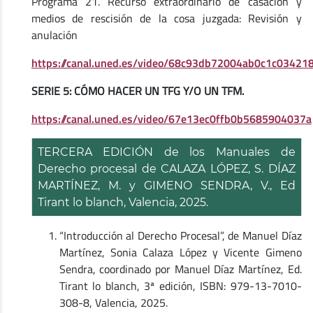
Programa 21. Recurso extraordinario de casación y
medios de rescisión de la cosa juzgada: Revisión y
anulación
https://canal.uned.es/video/68c93db72004ab0c1c03421
SERIE 5: CÓMO HACER UN TFG Y/O UN TFM.
https://canal.uned.es/video/67e13ec0ffb0b5685904037a
TERCERA EDICIÓN de los Manuales de
Derecho procesal de CALAZA LÓPEZ, S. DÍAZ
MARTÍNEZ, M. y GIMENO SENDRA, V., Ed
Tirant lo blanch, Valencia, 2025.
“Introducción al Derecho Procesal”, de Manuel Díaz
Martínez, Sonia Calaza López y Vicente Gimeno
Sendra, coordinado por Manuel Díaz Martínez, Ed.
Tirant lo blanch, 3ª edición, ISBN: 979-13-7010-
308-8, Valencia, 2025.