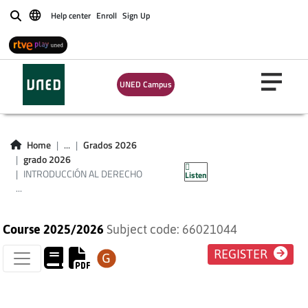
Help center
Enroll
Sign Up
Buscar
INTRODUCCIÓN AL
UNED Campus
DERECHO
PROCESAL
Home
...
Grados 2026
grado 2026
(DERECHO)
INTRODUCCIÓN AL DERECHO
Listen
...
Course 2025/2026
Subject code: 66021044
REGISTER