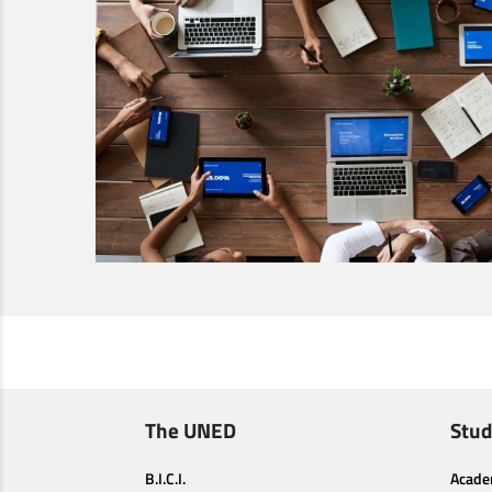
The UNED
Stud
B.I.C.I.
Acade