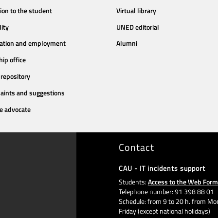
ion to the student
Virtual library
lity
UNED editorial
tation and employment
Alumni
hip office
repository
aints and suggestions
e advocate
Contact
CAU - IT incidents support
Students:
Access to the Web Form
Telephone number: 91 398 88 01
Schedule: from 9 to 20 h. from Mo
Friday (except national holidays)