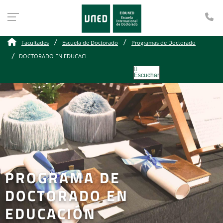
Te
Facultades
Escuela de Doctorado
Programas de Doctorado
DOCTORADO EN EDUCACI
Escuchar
PROGRAMA DE
DOCTORADO EN
EDUCACIÓN