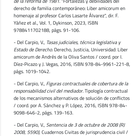
de la reforma de 1981
. "Fortalezas y debilidades del
derecho de familia contemporáneo: Liber amicorum en
homenaje al profesor Carlos Lasarte Álvarez", dir. F.
Yáñez et al., Vol. 1, Dykinson, 2023, ISBN
9788411702188, págs. 91-106.
- Del Carpio, V.,
Tasas judiciales, técnica legislativa y
Estado de Derecho
. Derecho, Justicia, Universidad: Liber
amicorum de Andrés de la Oliva Santos / coord. por I.
Díez-Picazo y J. Vegas, 2016, ISBN 978-84-9961-221-8,
págs. 1019-1042.
- Del Carpio, V.,
Figuras contractuales de cobertura de la
responsabilidad civil del mediador
. Tipología contractual
de los mecanismos alternativos de solución de conflictos
/ coord. por A. Sánchez y P. López, 2016, ISBN 978-84-
9098-646-2, págs. 139-163.
- Del Carpio, V.,
Sentencia de 3 de octubre de 2008 (RJ
2008, 5590)
, Cuadernos Civitas de jurisprudencia civil /