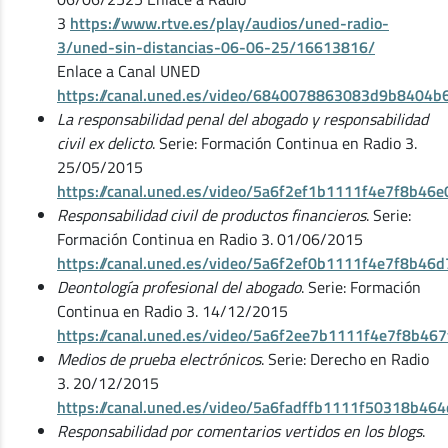
3
https://www.rtve.es/play/audios/uned-radio-
3/uned-sin-distancias-06-06-25/16613816/
Enlace a Canal UNED
https://canal.uned.es/video/6840078863083d9b8404b
La responsabilidad penal del abogado y responsabilidad
civil ex delicto
. Serie: Formación Continua en Radio 3.
25/05/2015
https://canal.uned.es/video/5a6f2ef1b1111f4e7f8b46e
Responsabilidad civil de productos financieros
. Serie:
Formación Continua en Radio 3. 01/06/2015
https://canal.uned.es/video/5a6f2ef0b1111f4e7f8b46d
Deontología profesional del abogado
. Serie: Formación
Continua en Radio 3. 14/12/2015
https://canal.uned.es/video/5a6f2ee7b1111f4e7f8b467
Medios de prueba electrónicos
. Serie: Derecho en Radio
3. 20/12/2015
https://canal.uned.es/video/5a6fadffb1111f50318b464
Responsabilidad por comentarios vertidos en los blogs
.