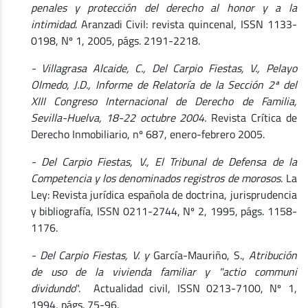
penales y protección del derecho al honor y a la
intimidad
. Aranzadi Civil: revista quincenal, ISSN 1133-
0198, Nº 1, 2005, págs. 2191-2218.
- Villagrasa Alcaide, C., Del Carpio Fiestas, V., Pelayo
Olmedo, J.D., Informe de Relatoría de la Sección 2ª del
XIII Congreso Internacional de Derecho de Familia,
Sevilla-Huelva, 18-22 octubre 2004.
Revista Crítica de
Derecho Inmobiliario, nº 687, enero-febrero 2005.
- Del Carpio Fiestas, V., El Tribunal de Defensa de la
Competencia y los denominados registros de morosos
. La
Ley: Revista jurídica española de doctrina, jurisprudencia
y bibliografía, ISSN 0211-2744, Nº 2, 1995, págs. 1158-
1176.
- Del Carpio Fiestas, V. y
García-Mauriño, S.,
Atribución
de uso de la vivienda familiar y "actio communi
dividundo
". Actualidad civil, ISSN 0213-7100, Nº 1,
1994, págs. 75-96.