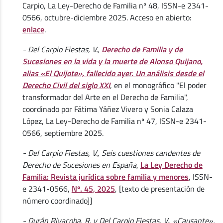
Carpio, La Ley-Derecho de Familia nº 48, ISSN-e 2341-
0566, octubre-diciembre 2025. Acceso en abierto:
enlace
.
- Del Carpio Fiestas, V.,
Derecho de Familia y de
Sucesiones en la vida y la muerte de Alonso Quijano,
alias «El Quijote», fallecido ayer. Un análisis desde el
Derecho Civil del siglo XXI
, en el monográfico "El poder
transformador del Arte en el Derecho de Familia",
coordinado por Fátima Yáñez Vivero y Sonia Calaza
López, La Ley-Derecho de Familia nº 47, ISSN-e 2341-
0566, septiembre 2025.
- Del Carpio Fiestas, V., Seis cuestiones candentes de
Derecho de Sucesiones en España
,
La Ley Derecho de
Familia: Revista jurídica sobre familia y menores
, ISSN-
e 2341-0566,
Nº. 45, 2025
, [texto de presentación de
número coordinado]]
- Durán Rivacoba, R. y Del Carpio Fiestas, V., «Causante»,