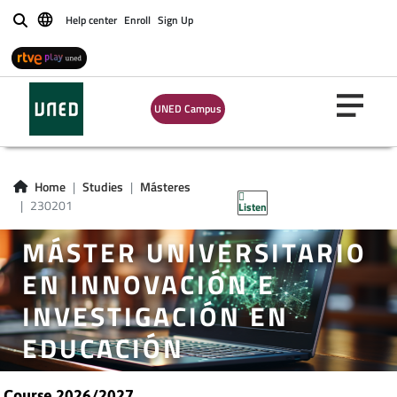
Help center
Enroll
Sign Up
Buscar
UNED Campus
Home
Studies
Másteres
230201
Listen
MÁSTER UNIVERSITARIO
EN INNOVACIÓN E
INVESTIGACIÓN EN
EDUCACIÓN
Course 2026/2027