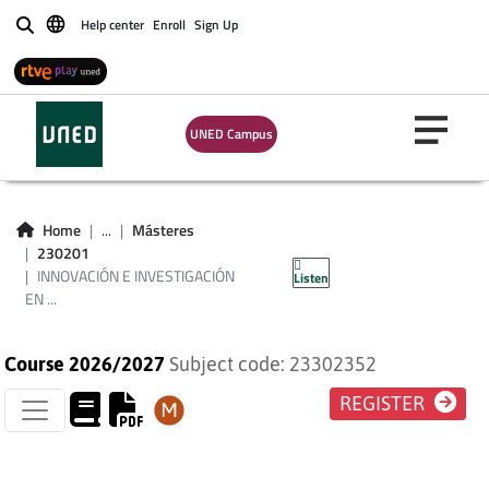
Help center
Enroll
Sign Up
Buscar
INNOVACIÓN E
UNED Campus
INVESTIGACIÓN EN
ORIENTACIÓN
Home
...
Másteres
230201
EDUCATIVA
INNOVACIÓN E INVESTIGACIÓN
Listen
EN ...
Course 2026/2027
Subject code: 23302352
REGISTER