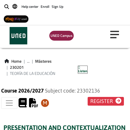
Help center
Enroll
Sign Up
Buscar
UNED Campus
TEORÍA DE LA
Home
...
Másteres
EDUCACIÓN
230201
Listen
TEORÍA DE LA EDUCACIÓN
Course 2026/2027
Subject code: 23302136
REGISTER
PRESENTATION AND CONTEXTUALIZATION