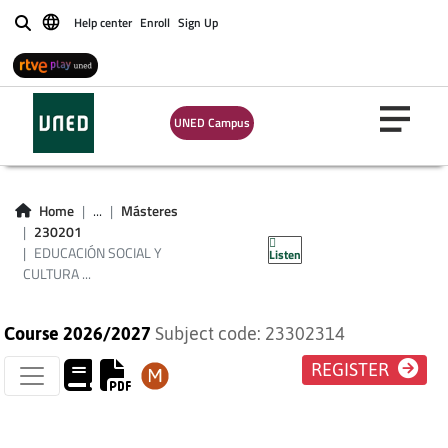
Help center
Enroll
Sign Up
Buscar
UNED Campus
EDUCACIÓN SOCIAL
Y CULTURA
Home
...
Másteres
230201
EXTRAESCOLAR
EDUCACIÓN SOCIAL Y
Listen
CULTURA ...
Course 2026/2027
Subject code: 23302314
REGISTER