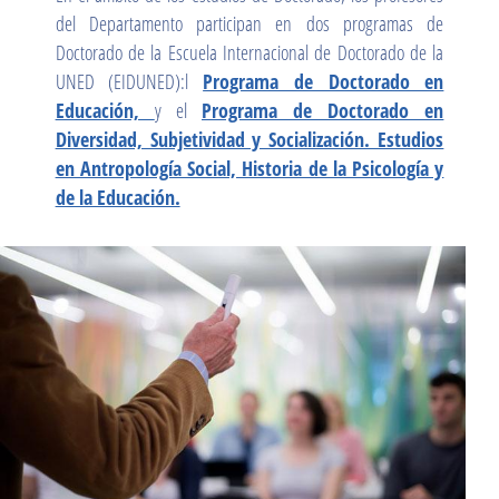
del Departamento participan en dos programas de
Doctorado de la Escuela Internacional de Doctorado de la
UNED (EIDUNED):l
Programa de Doctorado en
Educación,
y el
Programa de Doctorado en
Diversidad, Subjetividad y Socialización. Estudios
en Antropología Social, Historia de la Psicología y
de la Educación.