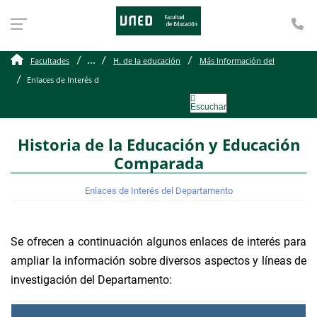
Te
Enlaces de Interés del 
...
Facultades
H. de la educación
Más Información del
Enlaces de Interés d
Escuchar
Historia de la Educación y Educación
Comparada
Enlaces de Interés del Departamento
Se ofrecen a continuación algunos enlaces de interés para
ampliar la información sobre diversos aspectos y líneas de
investigación del Departamento: