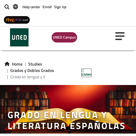
Help center
Enroll
Sign Up
Buscar
UNED Campus
Home
Studies
Grados y Dobles Grados
Listen
Grado en lengua y li
GRADO EN LENGUA Y
LITERATURA ESPAÑOLAS