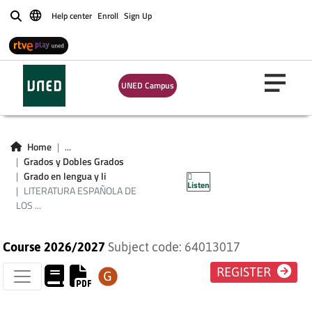
Help center
Enroll
Sign Up
Buscar
UNED Campus
LITERATURA
Home
...
ESPAÑOLA DE LOS
Grados y Dobles Grados
Grado en lengua y li
Listen
SIGLOS XVIII Y XIX
LITERATURA ESPAÑOLA DE
LOS ...
Course 2026/2027
Subject code: 64013017
REGISTER