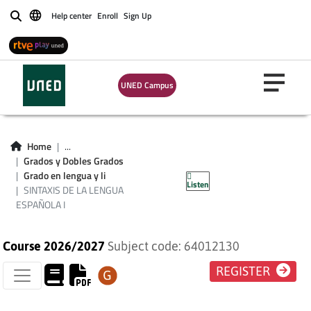
Help center
Enroll
Sign Up
Buscar
UNED Campus
SINTAXIS DE LA
Home
...
LENGUA ESPAÑOLA
Grados y Dobles Grados
Grado en lengua y li
Listen
I
SINTAXIS DE LA LENGUA
ESPAÑOLA I
Course 2026/2027
Subject code: 64012130
REGISTER