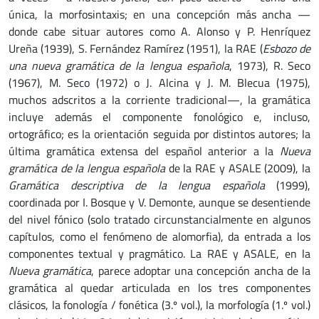
única, la morfosintaxis; en una concepción más ancha —
donde cabe situar autores como A. Alonso y P. Henríquez
Ureña (1939), S. Fernández Ramírez (1951), la RAE (
Esbozo de
una nueva gramática de la lengua española
, 1973), R. Seco
(1967), M. Seco (1972) o J. Alcina y J. M. Blecua (1975),
muchos adscritos a la corriente tradicional—, la gramática
incluye además el componente fonológico e, incluso,
ortográfico; es la orientación seguida por distintos autores; la
última gramática extensa del español anterior a la
Nueva
gramática de la lengua española
de la RAE y ASALE (2009), la
Gramática descriptiva de la lengua española
(1999),
coordinada por I. Bosque y V. Demonte, aunque se desentiende
del nivel fónico (solo tratado circunstancialmente en algunos
capítulos, como el fenómeno de alomorfia), da entrada a los
componentes textual y pragmático. La RAE y ASALE, en la
Nueva gramática
, parece adoptar una concepción ancha de la
gramática al quedar articulada en los tres componentes
clásicos, la fonología / fonética (3.º vol.), la morfología (1.º vol.)