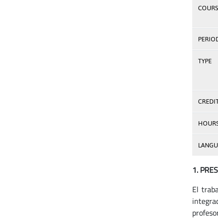
COURS
PERIO
TYPE
CREDI
HOUR
LANGU
1. PRE
El trab
integra
profeso