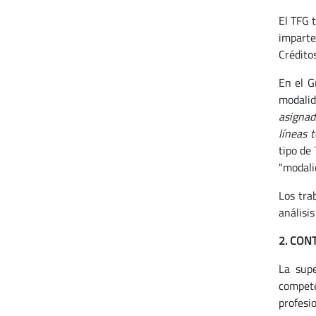
El TFG 
imparte
Crédito
En el 
modalid
asignad
líneas 
tipo de
"modalid
Los tra
análisi
2. CON
La supe
compete
profesi