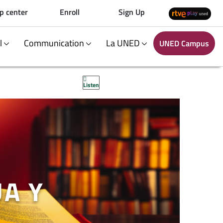
p center
Enroll
Sign Up
al
Communication
La UNED
UNED Campus
Listen
UA Y