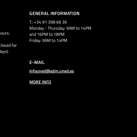
GENERAL INFORMATION
T.: +34 91 398 66 36
Monday - Thursday: 9AM to 14PM
ours:
and 16PM to 18PM
Friday: 9AM to 14PM
closed for
days)
E-MAIL
infouned@adm.uned.es
MORE INFO