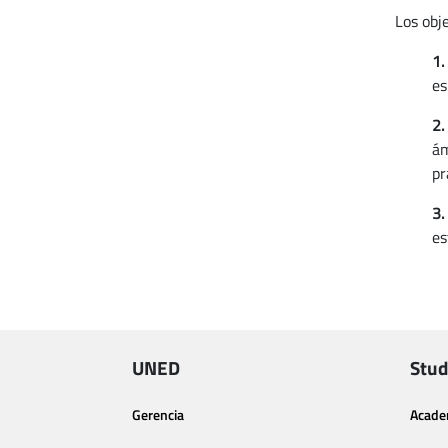
Los obj
1.
es
2.
ám
pr
3.
es
UNED
Stud
Gerencia
Acade