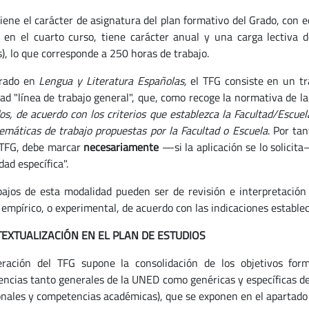
tiene el carácter de asignatura del plan formativo del Grado, con e
 en el cuarto curso, tiene carácter anual y una carga lectiva
s), lo que corresponde a 250 horas de trabajo.
Grado en
Lengua y Literatura Españolas,
el TFG consiste en un tr
ad "línea de trabajo general", que, como recoge la normativa de l
os, de acuerdo con los criterios que establezca la Facultad/Escuel
temáticas de trabajo propuestas por la Facultad o Escuela
. Por ta
 TFG, debe marcar
necesariamente
—si la aplicación se lo solicita
ad específica".
bajos de esta modalidad pueden ser de revisión e interpretación b
s empírico, o experimental, de acuerdo con las indicaciones estable
TEXTUALIZACIÓN EN EL PLAN DE ESTUDIOS
ración del TFG supone la consolidación de los objetivos form
ncias tanto generales de la UNED como genéricas y específicas de
onales y competencias académicas), que se exponen en el apartado