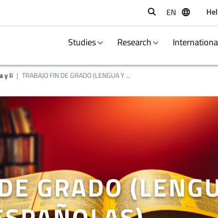
Hel
EN
Buscar
Studies
Research
Internation
 y li
TRABAJO FIN DE GRADO (LENGUA Y ...
 DE GRADO (LENG
ESPAÑOLAS)