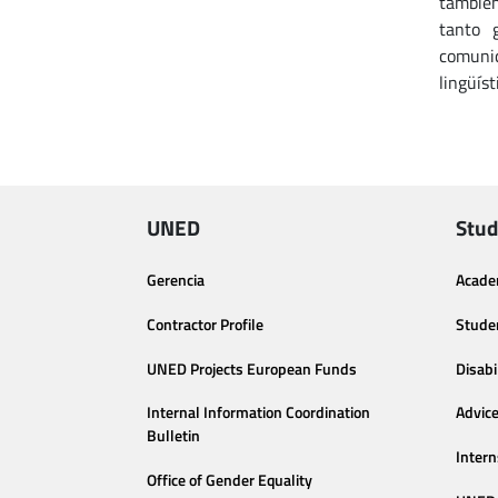
también
tanto 
comunic
lingüíst
UNED
Stud
Gerencia
Acade
Contractor Profile
Stude
UNED Projects European Funds
Disabi
Internal Information Coordination
Advic
Bulletin
Intern
Office of Gender Equality