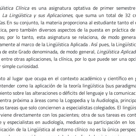
üística Clínica
es una asignatura optativa de primer semestre
a
La Lingüística y sus Aplicaciones
, que suma un total de 32 c
as
. En su conjunto, la materia proporciona al estudiante tanto el
tica, pero también diversos aspectos de la puesta en práctica de
as; por lo tanto, esta asignatura se relaciona, de modo gener
amente al marco de la Lingüística Aplicada . Así pues, la Lingüíst
a de este Grado denominada, de modo general,
Lingüística Aplicad
, entre otras aplicaciones, la clínica, por lo que puede ser una 
r simple curiosidad.
to al lugar que ocupa en el contexto académico y científico en ge
ntender como la aplicación de la teoría lingüística (sus paradig
ento sobre las alteraciones o déficits del lenguaje y la comunicaci
entra próxima a áreas como la Logopedia y la Audiologia, princip
as tareas que solo conciernen a especialistas colegiados. El lingüi
rviene directamente con los pacientes; otra de sus tareas es cont
e y especialistas en audiología, mediante su participación en lo
licación de la Lingüística al entorno clínico no es la única perspe