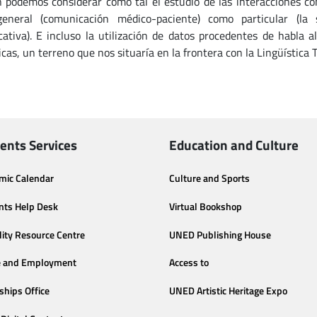
 podemos considerar como tal el estudio de las interacciones com
general (comunicación médico-paciente) como particular (la
ativa). E incluso la utilización de datos procedentes de habla a
icas, un terreno que nos situaría en la frontera con la Lingüística 
ents Services
Education and Culture
mic Calendar
Culture and Sports
nts Help Desk
Virtual Bookshop
lity Resource Centre
UNED Publishing House
e and Employment
Access to
ships Office
UNED Artistic Heritage Expo