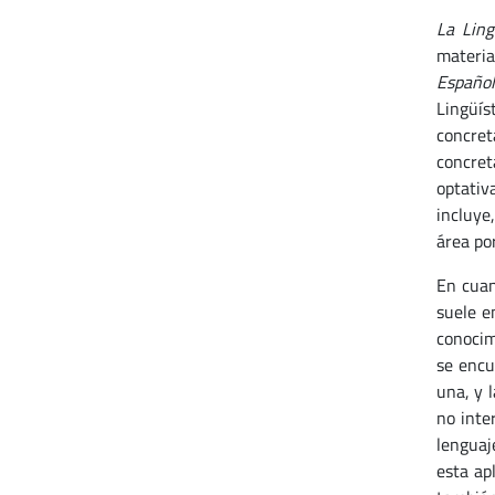
La Ling
materi
Español
Lingüís
concret
concret
optativ
incluye
área po
En cuan
suele e
conocimi
se encu
una, y l
no inte
lenguaj
esta ap