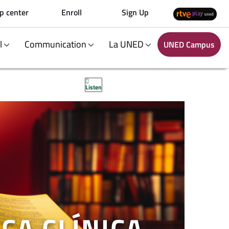
p center
Enroll
Sign Up
al
Communication
La UNED
UNED Campus
Listen
ICA CLÍNICA