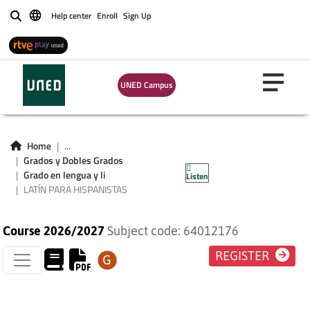
Help center
Enroll
Sign Up
Buscar
UNED Campus
LATÍN PARA
Home
...
Grados y Dobles Grados
HISPANISTAS
Grado en lengua y li
Listen
LATÍN PARA HISPANISTAS
Course 2026/2027
Subject code: 64012176
REGISTER