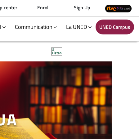
p center
Enroll
Sign Up
al
Communication
La UNED
UNED Campus
Listen
UA