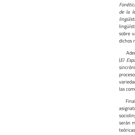
Fonétic
de la l
lingüís
lingüís
sobre v
dichos n
Además,
(
El Esp
sincrón
proceso
varieda
las com
Finalme
asigna
socioli
serán m
teóricas