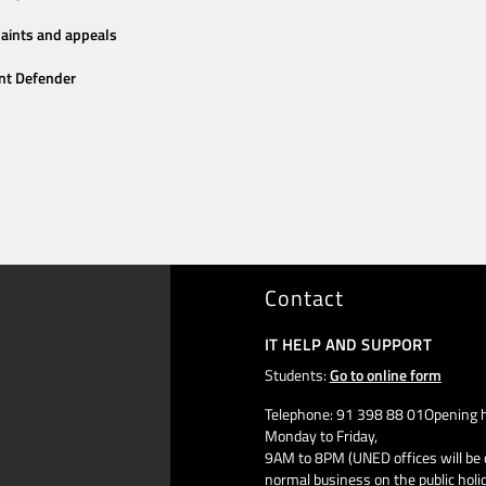
aints and appeals
nt Defender
Contact
IT HELP AND SUPPORT
Students:
Go to online form
Telephone: 91 398 88 01Opening h
Monday to Friday,
9AM to 8PM (UNED offices will be 
normal business on the public holi