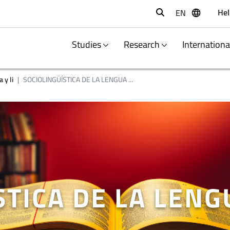
Hel
EN
Buscar
Studies
Research
Internation
 y li
SOCIOLINGÜÍSTICA DE LA LENGUA ...
STICA DE LA LENG