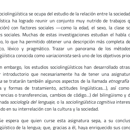
olingüística se ocupa del estudio de la relación entre la sociedad
üística ha logrado reunir un conjunto muy nutrido de trabajos q
ación) con factores sociales —como la edad, el sexo, la clase soc
es sociales. Muchas de estas investigaciones estudian el habla
co, lo que ha permitido obtener una descripción más completa del
ico, léxico y pragmático. Trazar un panorama de los métodos
ngüística conocida como
variacionista
será uno de los objetivos prior
argo, los estudios sociolingüísticos han desarrollado otras su
r introductorio que necesariamente ha de tener una asignatu
a
se tratarán también algunos aspectos de la llamada
etnografía
ía y formas de tratamiento, actitudes lingüísticas…), así como
erencias o transferencias, cambios de código…) del bilingüismo y 
nada
sociología del lenguaje
, o la
sociolingüística cognitiva
interes
o en su interrelación con la cultura y la sociedad.
era que quien curse esta asignatura sepa, a su conclusión
ngüístico de la lengua; que, gracias a él, haya enriquecido sus co