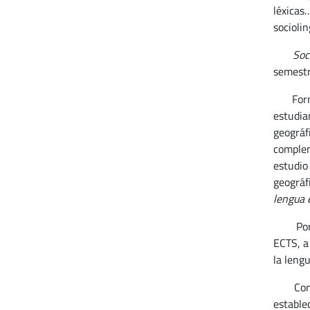
léxicas
sociolin
Soc
semestr
Forma p
estudia
geográf
complem
estudio
geográf
lengua 
Por lo 
ECTS, a 
la lengu
Como, e
estable