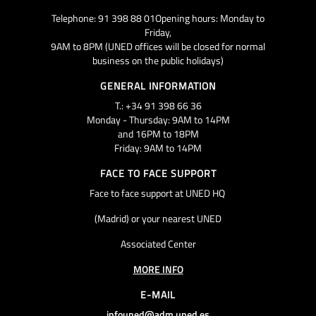
Telephone: 91 398 88 01Opening hours: Monday to
Friday,
9AM to 8PM (UNED offices will be closed for normal
business on the public holidays)
GENERAL INFORMATION
T.: +34 91 398 66 36
Monday - Thursday: 9AM to 14PM
and 16PM to 18PM
Friday: 9AM to 14PM
FACE TO FACE SUPPORT
Face to face support at UNED HQ
(Madrid) or your nearest UNED
Associated Center
MORE INFO
E-MAIL
infouned@adm.uned.es