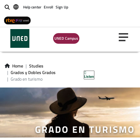
Help center
Enroll
Sign Up
Buscar
UNED Campus
Home
Studies
Grados y Dobles Grados
Listen
Grado en turismo
GRADO EN TURISMO