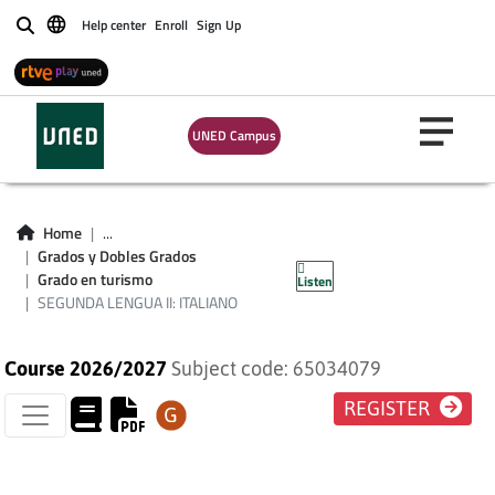
Help center
Enroll
Sign Up
Buscar
UNED Campus
SEGUNDA LENGUA
Home
...
Grados y Dobles Grados
II: ITALIANO
Grado en turismo
Listen
SEGUNDA LENGUA II: ITALIANO
Course 2026/2027
Subject code: 65034079
REGISTER