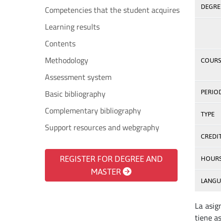
DEGREE
Competencies that the student acquires
Learning results
Contents
Methodology
COURS
Assessment system
Basic bibliography
PERIO
Complementary bibliography
TYPE
Support resources and webgraphy
CREDI
REGISTER FOR DEGREE AND
HOUR
MASTER
LANGU
La asig
tiene a