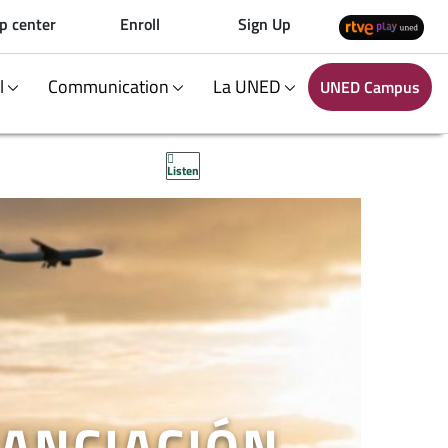
p center
Enroll
Sign Up
al
Communication
La UNED
UNED Campus
Listen
NANCIACIÓN