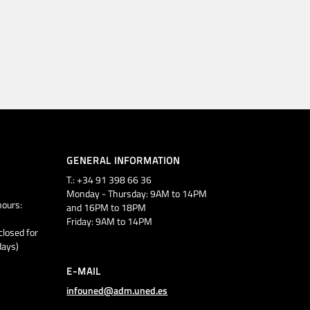
GENERAL INFORMATION
T.: +34 91 398 66 36
Monday - Thursday: 9AM to 14PM
ours:
and 16PM to 18PM
Friday: 9AM to 14PM
closed for
days)
E-MAIL
infouned@adm.uned.es