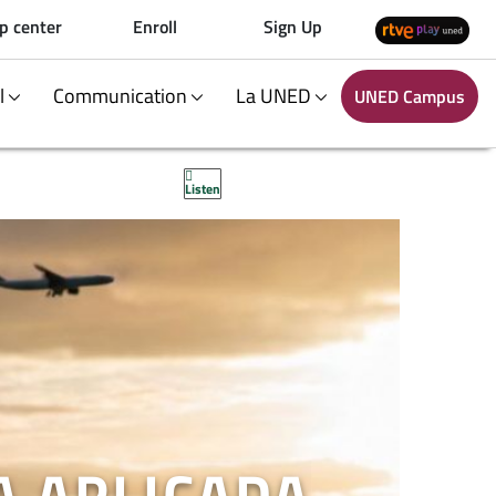
p center
Enroll
Sign Up
al
Communication
La UNED
UNED Campus
Listen
A APLICADA