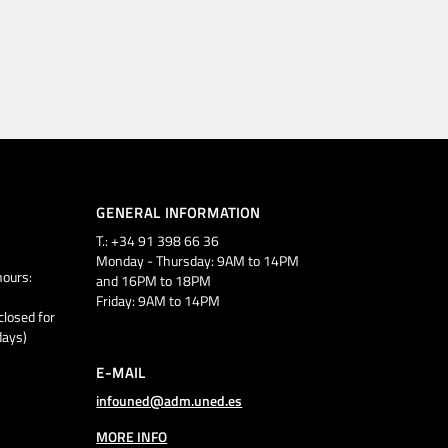
GENERAL INFORMATION
T.: +34 91 398 66 36
Monday - Thursday: 9AM to 14PM
ours:
and 16PM to 18PM
Friday: 9AM to 14PM
closed for
days)
E-MAIL
infouned@adm.uned.es
MORE INFO