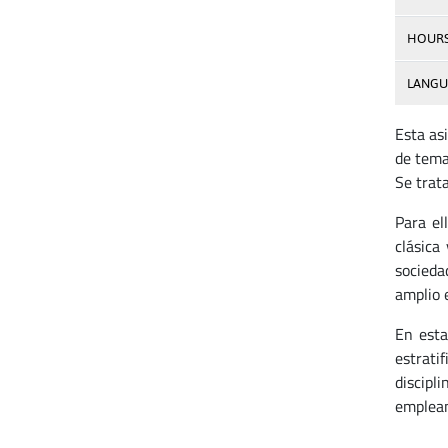
HOUR
LANGU
Esta as
de tema
Se trata
Para el
clásica
socieda
amplio 
En esta
estrati
discipl
emplean