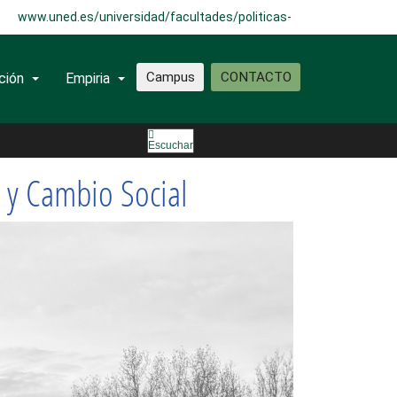
www.uned.es/universidad/facultades/politicas-
sociologia.html
Campus
CONTACTO
ción
Empiria
I)
Escuchar
 y Cambio Social