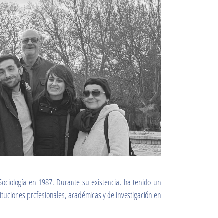
 Sociología en 1987. Durante su existencia, ha tenido un
ituciones profesionales, académicas y de investigación en