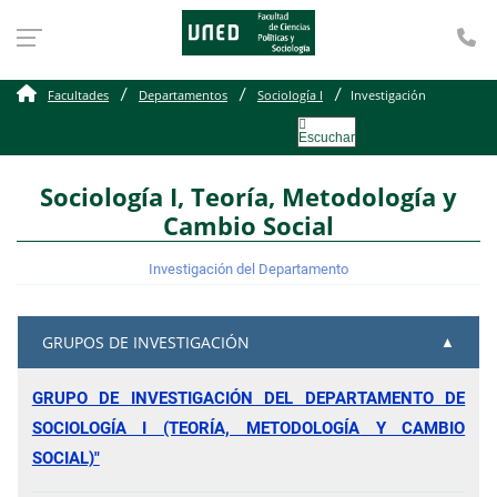
Te
Investigación del depar
Facultades
Departamentos
Sociología I
Investigación
Escuchar
Sociología I, Teoría, Metodología y
Cambio Social
Investigación del Departamento
GRUPOS DE INVESTIGACIÓN
GRUPO DE INVESTIGACIÓN DEL DEPARTAMENTO DE
SOCIOLOGÍA I (TEORÍA, METODOLOGÍA Y CAMBIO
SOCIAL)"