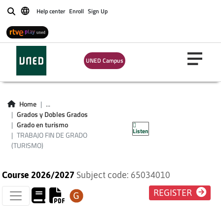
Help center
Enroll
Sign Up
Buscar
UNED Campus
Home
...
TRABAJO FIN DE
Grados y Dobles Grados
Grado en turismo
Listen
GRADO (TURISMO)
TRABAJO FIN DE GRADO
(TURISMO)
Course 2026/2027
Subject code: 65034010
REGISTER