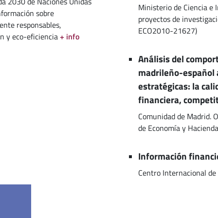
nda 2030 de Naciones Unidas
Ministerio de Ciencia e
nformación sobre
proyectos de investigac
mente responsables,
ECO2010-21627)
n y eco-eficiencia
+ info
Análisis del compor
madrileño-español a
estratégicas: la cal
financiera, competi
Comunidad de Madrid. O
de Economía y Hacienda
Información financi
Centro Internacional de