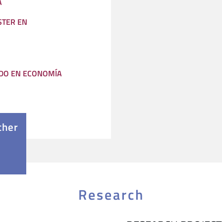
A
STER EN
DO EN ECONOMÍA
cher
Research