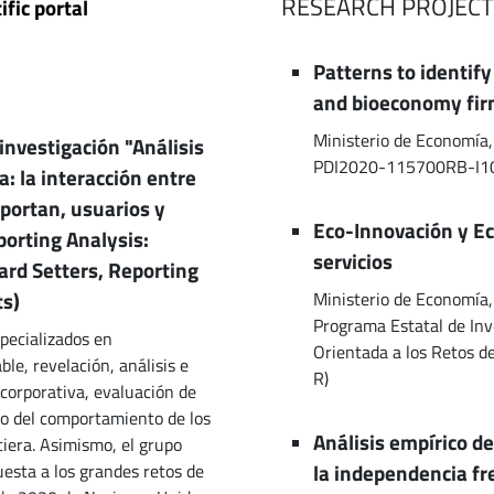
RESEARCH PROJECT
ific portal
Patterns to identif
and bioeconomy firm
Ministerio de Economía, 
investigación "Análisis
PDI2020-115700RB-I1
a: la interacción entre
portan, usuarios y
Eco-Innovación y Ec
porting Analysis:
servicios
ard Setters, Reporting
ts)
Ministerio de Economía,
Programa Estatal de Inv
pecializados en
Orientada a los Retos 
le, revelación, análisis e
R)
 corporativa, evaluación de
dio del comportamiento de los
Análisis empírico de
ciera. Asimismo, el grupo
la independencia fr
esta a los grandes retos de