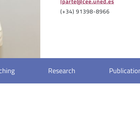
lparte@cee.uned.es
(+34) 91398-8966
ching
Research
Publicatio