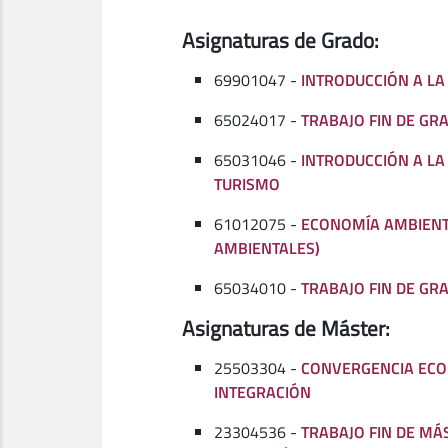
Asignaturas de Grado:
69901047 -
INTRODUCCIÓN A L
65024017 -
TRABAJO FIN DE GRA
65031046 -
INTRODUCCIÓN A L
TURISMO
61012075 -
ECONOMÍA AMBIENTA
AMBIENTALES)
65034010 -
TRABAJO FIN DE GR
Asignaturas de Máster:
25503304 -
CONVERGENCIA ECO
INTEGRACIÓN
23304536 -
TRABAJO FIN DE MÁ