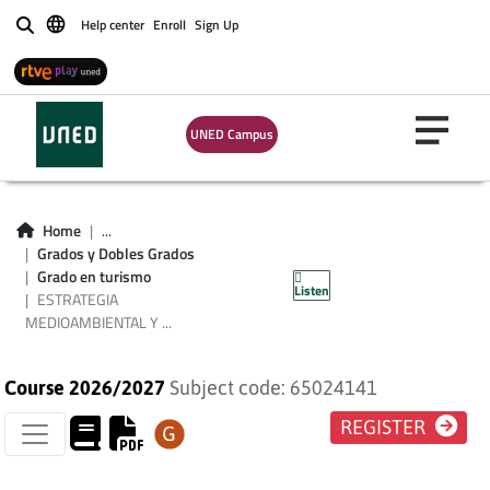
Help center
Enroll
Sign Up
Buscar
ESTRATEGIA
UNED Campus
MEDIOAMBIENTAL Y
DESARROLLO
Home
...
SOSTENIBLE:
Grados y Dobles Grados
Grado en turismo
Listen
ESTUDIO DE CASOS
ESTRATEGIA
MEDIOAMBIENTAL Y ...
Course 2026/2027
Subject code: 65024141
REGISTER