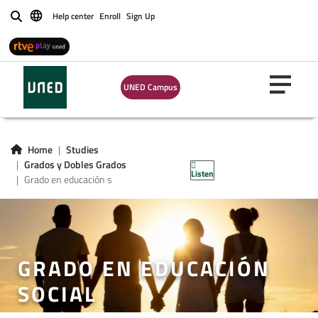
Help center
Enroll
Sign Up
Buscar
UNED Campus
Home
Studies
Grados y Dobles Grados
Listen
Grado en educación s
GRADO EN EDUCACIÓN
SOCIAL