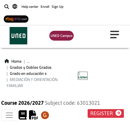
Help center
Enroll
Sign Up
Buscar
UNED Campus
MEDIACIÓN Y
Home
...
ORIENTACIÓN
Grados y Dobles Grados
Grado en educación s
Listen
FAMILIAR
MEDIACIÓN Y ORIENTACIÓN
FAMILIAR
Course 2026/2027
Subject code: 63013021
REGISTER