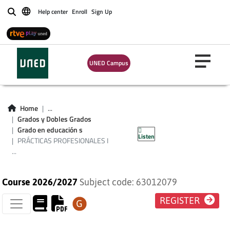
Help center
Enroll
Sign Up
Buscar
UNED Campus
PRÁCTICAS
Home
...
PROFESIONALES I
Grados y Dobles Grados
Grado en educación s
Listen
(EDUC. SOCIAL)
PRÁCTICAS PROFESIONALES I
...
Course 2026/2027
Subject code: 63012079
REGISTER