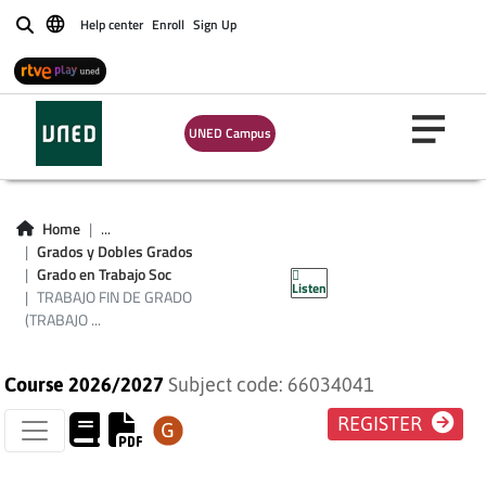
Help center
Enroll
Sign Up
Buscar
UNED Campus
TRABAJO FIN DE
Home
...
GRADO (TRABAJO
Grados y Dobles Grados
Grado en Trabajo Soc
Listen
SOCIAL)
TRABAJO FIN DE GRADO
(TRABAJO ...
Course 2026/2027
Subject code: 66034041
REGISTER